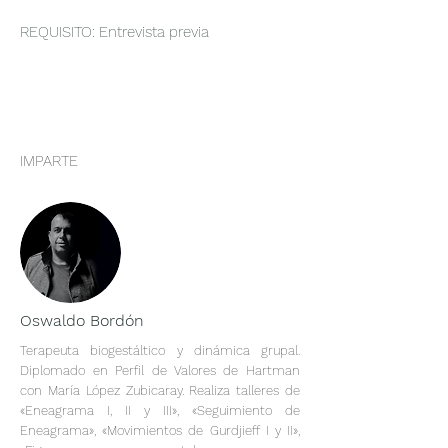
REQUISITO: Entrevista previa
IMPARTE
Oswaldo Bordón
Terapeuta biogestáltico y dinámica grupal.
Diplomado en Perfil de Valores de Hartman
con María López Zubicaray. Realiza talleres de
«Eneagrama I, II y III», «Seguimiento de
Eneagrama», «Movimientos de Gurdjieff I y II»,