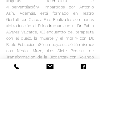
«Figuras parentales» e
«Hiperventilación», impartidos por Antonio
Asín. Además, está formado en Teatro
Gestalt con Claudia Fres. Realiza los seminarios
«Introducción al Psicodrama» con el Dr. Pablo
Álvarez Valcarce, «El encuentro del terapeuta
con el duelo, la muerte y el morir» con Dr.
Pablo Población, «Sé un payaso… sé tú mismo»
con Néstor Muzo, «Los Siete Poderes de
Transformación de la Biodanza» con Rolando
Toro, entre otros.
Asimismo, es licenciado en Filología Hispánica
por la ULL y cuenta con 20 años de
experiencia como profesor de «Taller de
Teatro» en colegios, institutos, asociaciones e
instituciones públicas y privadas.
Actualmente, es director escénico de la
compañía Pieles, que compagina con la
docencia en el Bachillerato de Artes Escénicas,
Música y Danza del IES La Laboral.