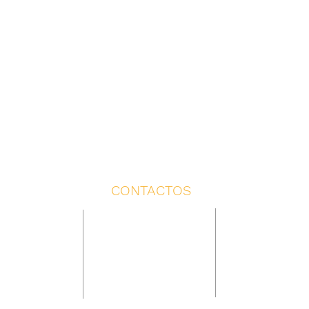
CONTACTOS
 ESCÉNICA
TIENDA
PRODUCCIÓN Y PROGRAM
rdón
pedidos@laboratorioescenico.com
Yasmina Díaz
6 868
Yasmina Díaz +34 638 545 302
+34 638 545 302
dobordon.com
programa@laboratorioesce