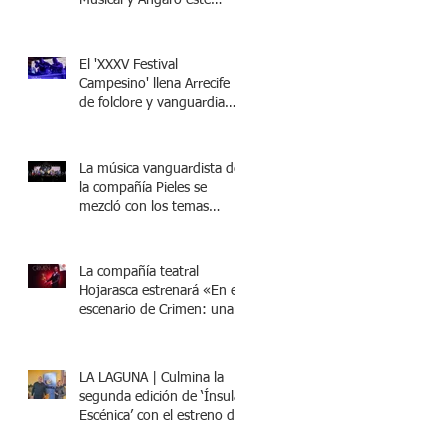
Musical y Ángaro este
viernes 30 de agosto en
Los Silos
El 'XXXV Festival
Campesino' llena Arrecife
de folclore y vanguardia
con 'Tierra escénica'
La música vanguardista de
la compañía Pieles se
mezcló con los temas
tradiconales de Los
Campesiones, generando
un moderno espectáculo
La compañía teatral
visual marcado por la
Hojarasca estrenará «En el
fusión de la tradición y la
escenario de Crimen: una
vanguardia
experiencia surrealista» en
el Teatro Leal de La Laguna
LA LAGUNA | Culmina la
segunda edición de ‘Ínsula
Escénica’ con el estreno de
‘En el escenario de Crimen: