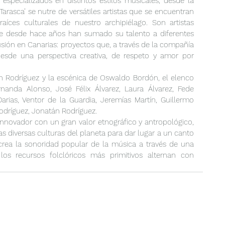
 especializados en distintos estilos musicales, desde la 
‘Tarasca’ se nutre de versátiles artistas que se encuentran 
ces culturales de nuestro archipiélago. Son artistas 
que desde hace años han sumado su talento a diferentes 
usión en Canarias: proyectos que, a través de la compañía 
esde una perspectiva creativa, de respeto y amor por 
tán Rodríguez y la escénica de Oswaldo Bordón, el elenco 
rnanda Alonso, José Félix Álvarez, Laura Álvarez, Fede 
Darias, Ventor de la Guardia, Jeremías Martín, Guillermo 
odríguez, Jonatán Rodríguez.
nnovador con un gran valor etnográfico y antropológico, 
s diversas culturas del planeta para dar lugar a un canto 
recrea la sonoridad popular de la música a través de una 
os recursos folclóricos más primitivos alternan con 