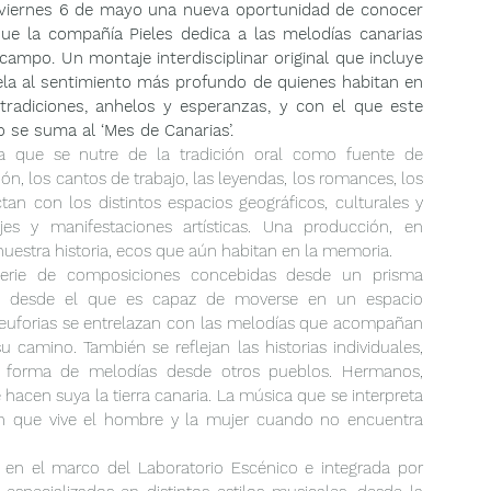
 viernes 6 de mayo una nueva oportunidad de conocer 
que la compañía Pieles dedica a las melodías canarias 
campo. Un montaje interdisciplinar original que incluye 
la al sentimiento más profundo de quienes habitan en 
tradiciones, anhelos y esperanzas, y con el que este 
 se suma al ‘Mes de Canarias’.
ica que se nutre de la tradición oral como fuente de 
ación, los cantos de trabajo, las leyendas, los romances, los 
an con los distintos espacios geográficos, culturales y 
es y manifestaciones artísticas. Una producción, en 
 nuestra historia, ecos que aún habitan en la memoria.
erie de composiciones concebidas desde un prisma 
ial, desde el que es capaz de moverse en un espacio 
 euforias se entrelazan con las melodías que acompañan 
u camino. También se reflejan las historias individuales, 
n forma de melodías desde otros pueblos. Hermanos, 
e hacen suya la tierra canaria. La música que se interpreta 
n que vive el hombre y la mujer cuando no encuentra 
en el marco del Laboratorio Escénico e integrada por 