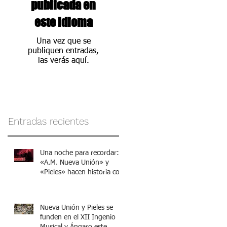
publicada en
este idioma
Una vez que se
publiquen entradas,
las verás aquí.
Entradas recientes
Una noche para recordar:
«A.M. Nueva Unión» y
«Pieles» hacen historia con
el XII Ingenio Musical y
Ángaro
Nueva Unión y Pieles se
funden en el XII Ingenio