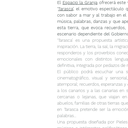
El 
Espacio la Granja
 ofrecerá este
‘
Tarasca
’, el emotivo espectáculo 
con sabor a mar y al trabajo en el 
música, palabras, danzas y que ape
esta tierra, que evoca recuerdos, 
escenario dependiente del Gobierno
‘Tarasca’ es una propuesta artíst
inspiración. La tierra, la sal, la migr
responderos y los proverbios conect
emocionales con distintos lenguaj
definitiva, integrada por pedazos de
El público podrá escuchar una s
cinematográfico, visual y sensor
atemporal; recuerdos, esperanzas y
a los canarios y a las canarias en s
cercanas o lejanas, que viajan e
abuelos, familias de otras tierras qu
en Tarasca pretende ser la emoció
palabras…
Una propuesta diseñada por Pieles 