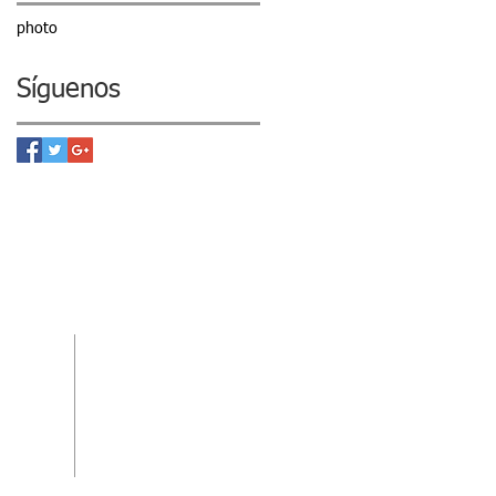
photo
Síguenos
ACIÓN
PRODUCCIÓN
Carlos Prieto
+34 609 273 857‬
nico.com
produccion@laboratorioescenico.com