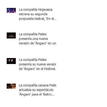
una experiencia surrealista’
La compañía Hojarasca
estrena su segunda
propuesta teatral, ‘En el
escenario del crimen’
La compañía Pieles
presenta una nueva
versión de ‘Ángaro’ en una
gira por las islas
La compañía Pieles
presenta su nueva versión
de ‘Ángaro’ en el Festival
Internacional de Música de
Canarias
La compañía canaria Pieles
actualiza su espectáculo
'Ángaro' para el Teatro
Guimerá