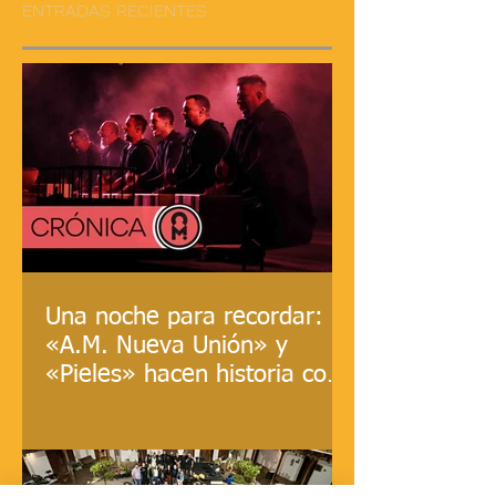
ENTRADAS RECIENTES
Una noche para recordar:
«A.M. Nueva Unión» y
«Pieles» hacen historia con
el XII Ingenio Musical y
Ángaro