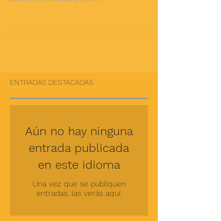
Canto al trabajo es un espectáculo que se inspira en
la música y en las tradiciones canarias de una forma
diferente e innovadora, pero...
ENTRADAS DESTACADAS
Aún no hay ninguna
entrada publicada
en este idioma
Una vez que se publiquen
entradas, las verás aquí.