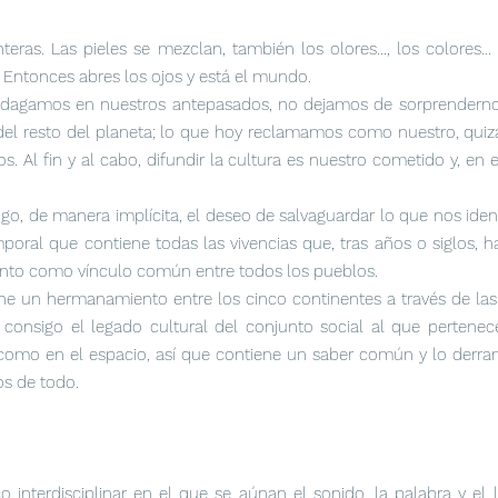
teras. Las pieles se mezclan, también los olores..., los colores.
ra. Entonces abres los ojos y está el mundo.
indagamos en nuestros antepasados, no dejamos de sorprender
del resto del planeta; lo que hoy reclamamos como nuestro, quizás
 Al fin y al cabo, difundir la cultura es nuestro cometido y, en e
go, de manera implícita, el deseo de salvaguardar lo que nos ident
oral que contiene todas las vivencias que, tras años o siglos,
iento como vínculo común entre todos los pueblos.
ne un hermanamiento entre los cinco continentes a través de la
n consigo el legado cultural del conjunto social al que pertenec
 como en el espacio, así que contiene un saber común y lo derr
s de todo.
 interdisciplinar en el que se aúnan el sonido, la palabra y el 