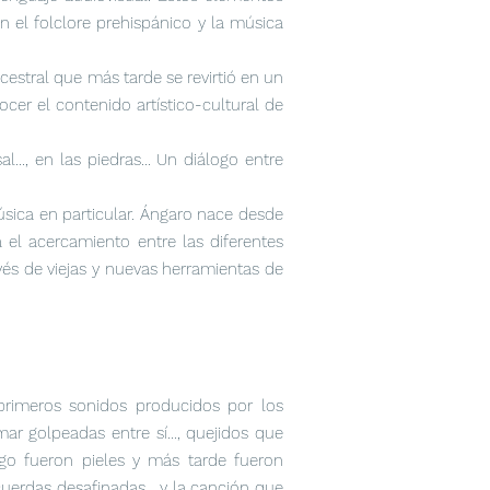
 el folclore prehispánico y la música
estral que más tarde se revirtió en un
cer el contenido artístico-cultural de
.., en las piedras... Un diálogo entre
úsica en particular. Ángaro nace desde
a el acercamiento entre las diferentes
avés de viejas y nuevas herramientas de
primeros sonidos producidos por los
mar golpeadas entre sí..., quejidos que
ego fueron pieles y más tarde fueron
erdas desafinadas... y la canción que