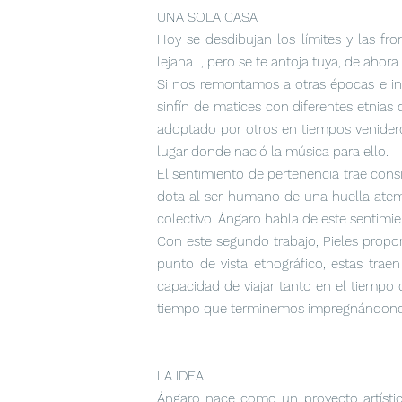
UNA SOLA CASA
Hoy se desdibujan los límites y las fron
lejana..., pero se te antoja tuya, de aho
Si nos remontamos a otras épocas e 
sinfín de matices con diferentes etnias 
adoptado por otros en tiempos venideros.
lugar donde nació la música para ello.
El sentimiento de pertenencia trae consi
dota al ser humano de una huella atemp
colectivo. Ángaro habla de este sentim
Con este segundo trabajo, Pieles propo
punto de vista etnográfico, estas trae
capacidad de viajar tanto en el tiempo
tiempo que terminemos impregnándono
LA IDEA
Ángaro nace como un proyecto artístico