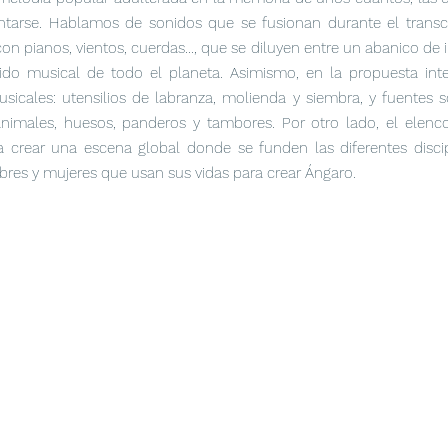
ntarse. Hablamos de sonidos que se fusionan durante el transc
 pianos, vientos, cuerdas..., que se diluyen entre un abanico de 
jido musical de todo el planeta. Asimismo, en la propuesta in
sicales: utensilios de labranza, molienda y siembra, y fuentes 
imales, huesos, panderos y tambores. Por otro lado, el elenco d
crear una escena global donde se funden las diferentes disciplin
mbres y mujeres que usan sus vidas para crear Ángaro.