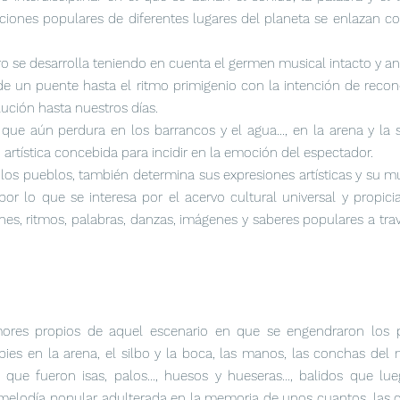
iones populares de diferentes lugares del planeta se enlazan con
o se desarrolla teniendo en cuenta el germen musical intacto y anc
nde un puente hasta el ritmo primigenio con la intención de recono
ución hasta nuestros días.
e aún perdura en los barrancos y el agua..., en la arena y la sal.
 artística concebida para incidir en la emoción del espectador.
los pueblos, también determina sus expresiones artísticas y su m
or lo que se interesa por el acervo cultural universal y propici
ones, ritmos, palabras, danzas, imágenes y saberes populares a tr
mores propios de aquel escenario en que se engendraron los 
 pies en la arena, el silbo y la boca, las manos, las conchas del 
que fueron isas, palos..., huesos y hueseras..., balidos que lu
melodía popular adulterada en la memoria de unos cuantos, las cu