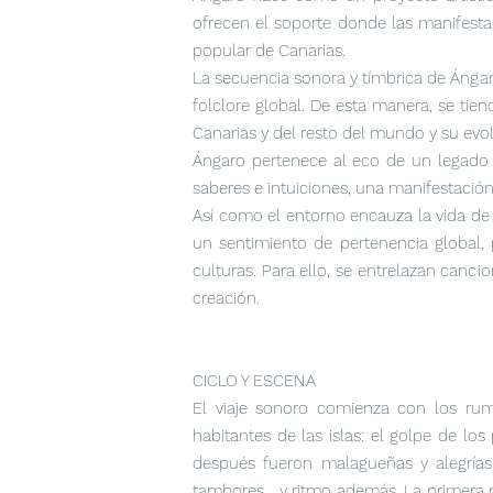
ofrecen el soporte donde las manifestac
popular de Canarias.
La secuencia sonora y tímbrica de Ángar
folclore global. De esta manera, se tie
Canarias y del resto del mundo y su evol
Ángaro pertenece al eco de un legado qu
saberes e intuiciones, una manifestación
Así como el entorno encauza la vida de 
un sentimiento de pertenencia global, p
culturas. Para ello, se entrelazan canci
creación.
CICLO Y ESCENA
El viaje sonoro comienza con los ru
habitantes de las islas: el golpe de los
después fueron malagueñas y alegrías 
tambores... y ritmo además. La primera 