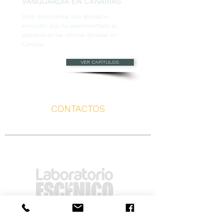
VANGUARDIA EN CANARIAS
Serie documental que aborda la
evolución que ha experimentado la
artesanía en las últimas décadas en
Canarias.
VER CAPÍTULOS
CONTACTOS
C/ PANAMÁ Nº34 NAVE 7 · 38009 S/C DE TENERIFE · ISLAS
CANARIAS - ESPAÑA