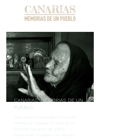
CANARIAS. MEMORIAS DE UN
PUEBLO
Serie documental sobre la memoria
histórica de Canarias. Se trata de un
proyecto que pone de relieve
costumbres olvidadas o en desuso.